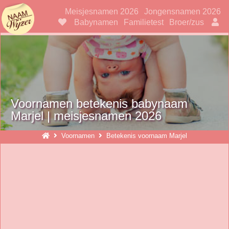
Naamwijzer
Meisjesnamen 2026
Jongensnamen 2026
Babynamen
Familietest
Broer/zus
Voornamen betekenis babynaam
Marjel | meisjesnamen 2026
Voornamen
Betekenis voornaam Marjel