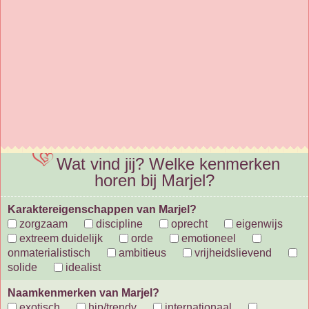
Wat vind jij? Welke kenmerken
horen bij Marjel?
Karaktereigenschappen van Marjel?
zorgzaam
discipline
oprecht
eigenwijs
extreem duidelijk
orde
emotioneel
onmaterialistisch
ambitieus
vrijheidslievend
solide
idealist
Naamkenmerken van Marjel?
exotisch
hip/trendy
internationaal