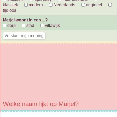
klassiek
modern
Nederlands
origineel
tijdloos
Marjel woont in een ...?
dorp
stad
villawijk
Welke naam lijkt op Marjel?