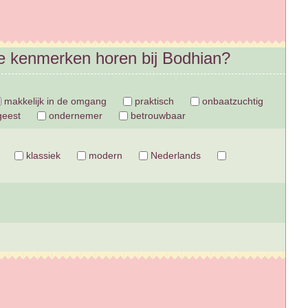
ke kenmerken horen bij Bodhian?
makkelijk in de omgang
praktisch
onbaatzuchtig
geest
ondernemer
betrouwbaar
klassiek
modern
Nederlands