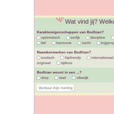
Wat vind jij? Wel
Karaktereigenschappen van Bodhian?
optimistisch
eerlijk
discipline
lief
harmonie
zacht
krijgers
Naamkenmerken van Bodhian?
exotisch
hip/trendy
internationaal
origineel
tijdloos
Bodhian woont in een ...?
dorp
stad
villawijk