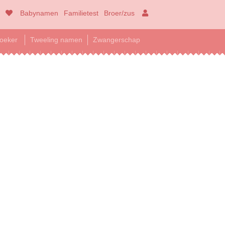
Babynamen
Familietest
Broer/zus
oeker
Tweeling namen
Zwangerschap