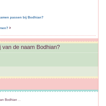
 namen passen bij Bodhian?
namen?
ij van de naam Bodhian?
n Bodhian ...