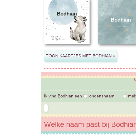
Bodhian
Bodhian
Ik vind Bodhian een
jongensnaam,
mei
Welke naam past bij Bodhia