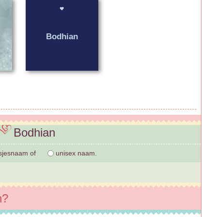
Bodhian
Bodhian
sjesnaam of
unisex naam.
n?