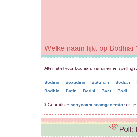
Welke naam lijkt op Bodhian
Alternatief voor Bodhian, varianten en spellings
Bodine
Beaudine
Batuhan
Bodian
Bodhin
Batin
Bodhi
Boet
Bodi
...
Gebruik de
babynaam naamgenerator
als je
Poll: