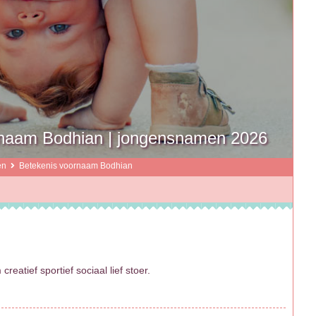
naam Bodhian | jongensnamen 2026
en
Betekenis voornaam Bodhian
atief sportief sociaal lief stoer.