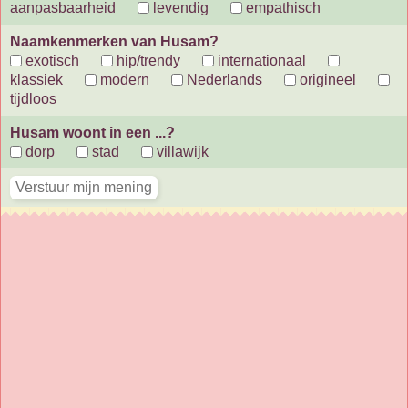
aanpasbaarheid
levendig
empathisch
Naamkenmerken van Husam?
exotisch
hip/trendy
internationaal
klassiek
modern
Nederlands
origineel
tijdloos
Husam woont in een ...?
dorp
stad
villawijk