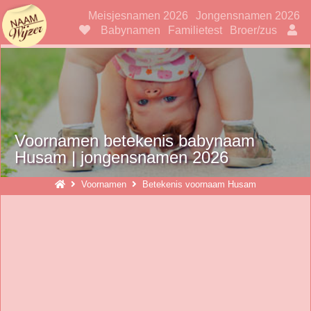
Naamwijzer
Meisjesnamen 2026
Jongensnamen 2026
Babynamen
Familietest
Broer/zus
Voornamen betekenis babynaam
Husam | jongensnamen 2026
Voornamen
Betekenis voornaam Husam