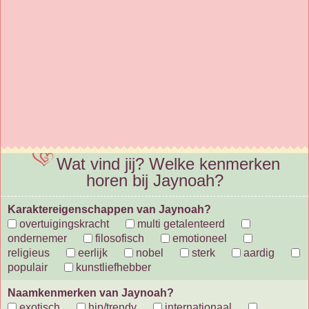
Wat vind jij? Welke kenmerken
horen bij Jaynoah?
Karaktereigenschappen van Jaynoah?
overtuigingskracht
multi getalenteerd
ondernemer
filosofisch
emotioneel
religieus
eerlijk
nobel
sterk
aardig
populair
kunstliefhebber
Naamkenmerken van Jaynoah?
exotisch
hip/trendy
internationaal