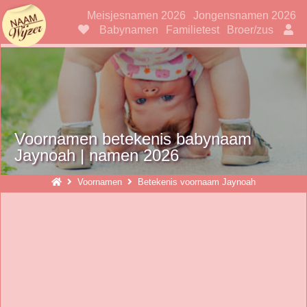
Naamwijzer
Meisjesnamen 2026
Jongensnamen 2026
Babynamen
Familietest
Broer/zus
Voornamen betekenis babynaam
Jaynoah | namen 2026
Voornamen
Betekenis voornaam Jaynoah