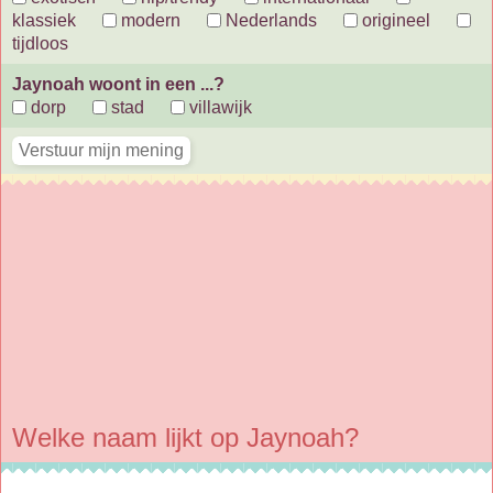
klassiek
modern
Nederlands
origineel
tijdloos
Jaynoah woont in een ...?
dorp
stad
villawijk
Welke naam lijkt op Jaynoah?