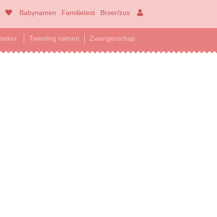
Babynamen
Familietest
Broer/zus
oeker
Tweeling namen
Zwangerschap