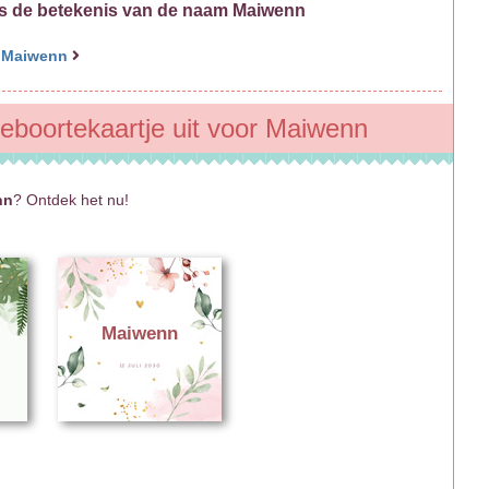
is de betekenis van de naam Maiwenn
 Maiwenn
geboortekaartje uit voor Maiwenn
nn
? Ontdek het nu!
Maiwenn