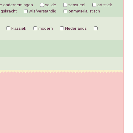
e ondernemingen
solide
sensueel
artistiek
ngskracht
wijs/verstandig
onmaterialistisch
klassiek
modern
Nederlands