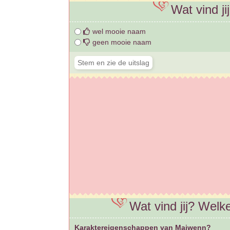
Wat vind j
wel mooie naam
geen mooie naam
Wat vind jij? Wel
Karaktereigenschappen van Maiwenn?