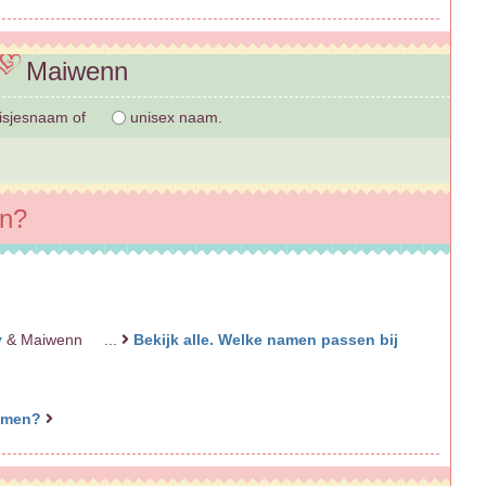
Maiwenn
sjesnaam of
unisex naam.
nn?
y
& Maiwenn ...
Bekijk alle. Welke namen passen bij
namen?