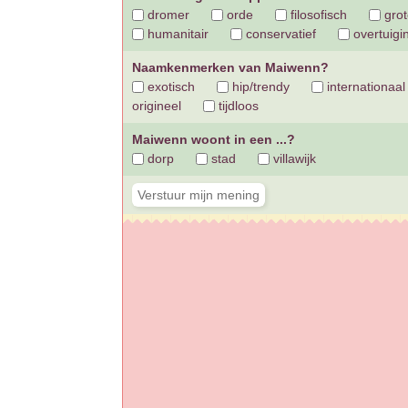
dromer
orde
filosofisch
grot
humanitair
conservatief
overtuigi
Naamkenmerken van Maiwenn?
exotisch
hip/trendy
internationaal
origineel
tijdloos
Maiwenn woont in een ...?
dorp
stad
villawijk