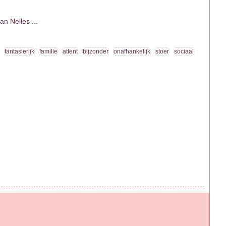
n Nelles ...
fantasierijk
familie
attent
bijzonder
onafhankelijk
stoer
sociaal