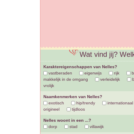
Wat vind jij? We
Karaktereigenschappen van Nelles?
vastberaden
eigenwijs
rijk
b
makkelijk in de omgang
verleidelijk
b
vrolijk
Naamkenmerken van Nelles?
exotisch
hip/trendy
internationaal
origineel
tijdloos
Nelles woont in een ...?
dorp
stad
villawijk