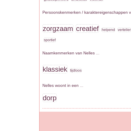
Persoonskenmerken / karaktereigenschappen va
zorgzaam
creatief
helpend
verteller
sportief
Naamkenmerken van Nelles ...
klassiek
tijdloos
Nelles woont in een ...
dorp