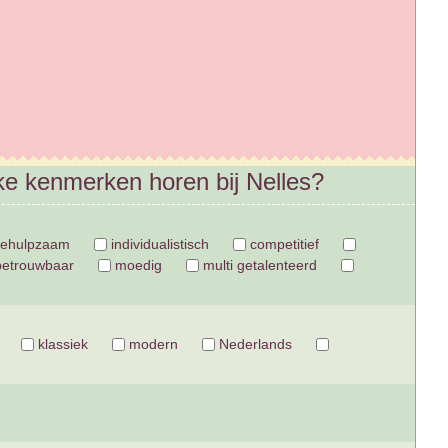
lke kenmerken horen bij Nelles?
ehulpzaam
individualistisch
competitief
etrouwbaar
moedig
multi getalenteerd
klassiek
modern
Nederlands