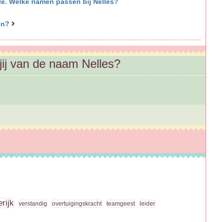
lle. Welke namen passen bij Nelles?
men?
jij van de naam Nelles?
erijk
verstandig
overtuigingskracht
teamgeest
leider