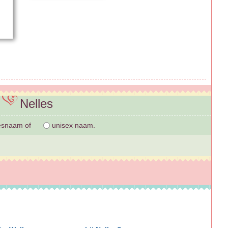
Nelles
esnaam of
unisex naam.