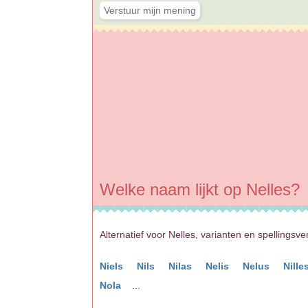
Welke naam lijkt op Nelles?
Alternatief voor Nelles, varianten en spellingsve
Niels
Nils
Nilas
Nelis
Nelus
Nille
Nola
...