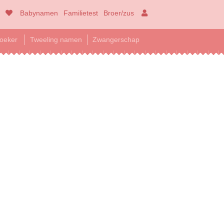
Babynamen
Familietest
Broer/zus
oeker
Tweeling namen
Zwangerschap