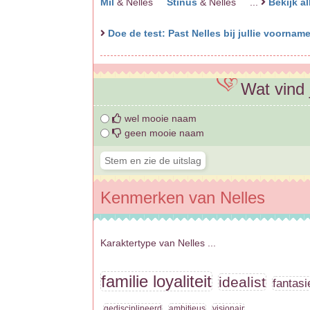
Mil
& Nelles
Stinus
& Nelles ...
Bekijk a
Doe de test: Past Nelles bij jullie voorna
Wat vind 
wel mooie naam
geen mooie naam
Kenmerken van Nelles
Karaktertype van Nelles ...
familie loyaliteit
idealist
fantasi
gedisciplineerd
ambitieus
visionair