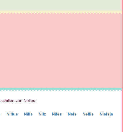
rschillen van Nelles:
s
Nillus
Nills
Nilz
Niles
Nels
Nellis
Nielsje