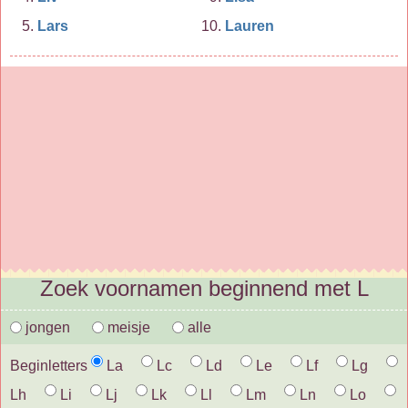
Lars
Lauren
Zoek voornamen beginnend met L
jongen
meisje
alle
Beginletters
La
Lc
Ld
Le
Lf
Lg
Lh
Li
Lj
Lk
Ll
Lm
Ln
Lo