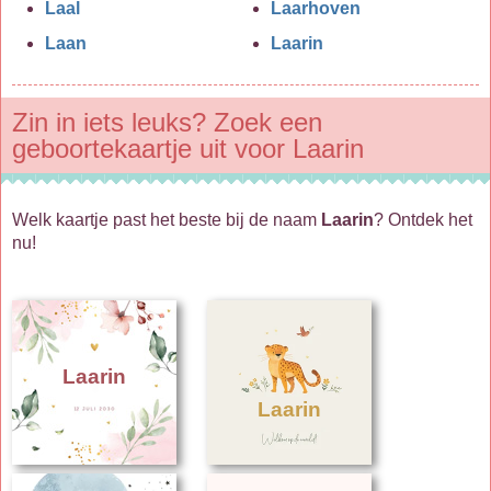
Laal
Laarhoven
Laan
Laarin
Zin in iets leuks? Zoek een
geboortekaartje uit voor Laarin
Welk kaartje past het beste bij de naam
Laarin
? Ontdek het
nu!
Laarin
Laarin