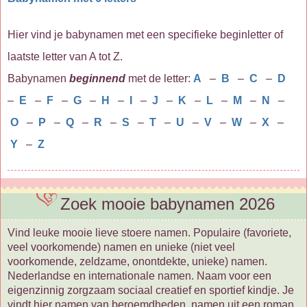
Hier vind je babynamen met een specifieke beginletter of
laatste letter van A tot Z.
Babynamen
beginnend
met de letter:
A
–
B
–
C
–
D
–
E
–
F
–
G
–
H
–
I
–
J
–
K
–
L
–
M
–
N
–
O
–
P
–
Q
–
R
–
S
–
T
–
U
–
V
–
W
–
X
–
Y
–
Z
Zoek mooie babynamen 2026
Vind leuke mooie lieve stoere namen. Populaire (favoriete,
veel voorkomende) namen en unieke (niet veel
voorkomende, zeldzame, onontdekte, unieke) namen.
Nederlandse en internationale namen. Naam voor een
eigenzinnig zorgzaam sociaal creatief en sportief kindje. Je
vindt hier namen van beroemdheden, namen uit een roman,