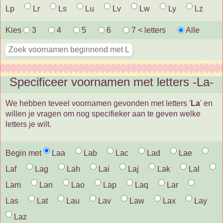
Lp
Lr
Ls
Lu
Lv
Lw
Ly
Lz
Kies
3
4
5
6
7 < letters
Alle
Specificeer voornamen met letters -La-
We hebben teveel voornamen gevonden met letters '
La
' en
willen je vragen om nog specifieker aan te geven welke
letters je wilt.
Begin met
Laa
Lab
Lac
Lad
Lae
Laf
Lag
Lah
Lai
Laj
Lak
Lal
Lam
Lan
Lao
Lap
Laq
Lar
Las
Lat
Lau
Lav
Law
Lax
Lay
Laz