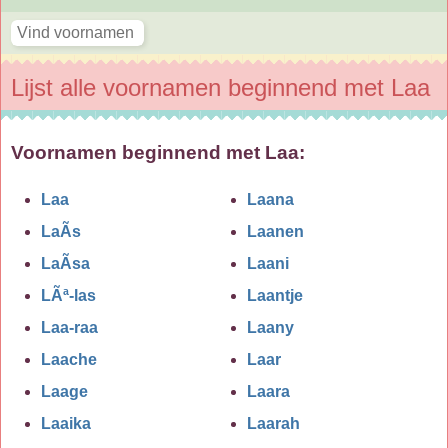
Lijst alle voornamen beginnend met Laa
Voornamen beginnend met Laa:
Laa
Laana
LaÃ­s
Laanen
LaÃ­sa
Laani
LÃª-las
Laantje
Laa-raa
Laany
Laache
Laar
Laage
Laara
Laaika
Laarah