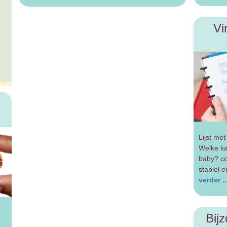
Vi
Lijst me
Welke ka
baby? co
stabiel e
verder ..
Bij
m