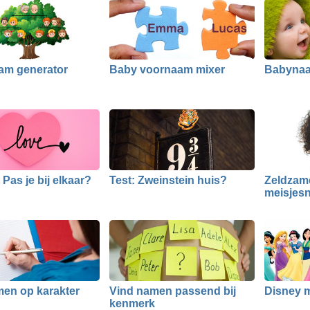
am generator
Baby voornaam mixer
Babynaa
Pas je bij elkaar?
Test: Zweinstein huis?
Zeldzam
meisjes
en op karakter
Vind namen passend bij
Disney 
kenmerk