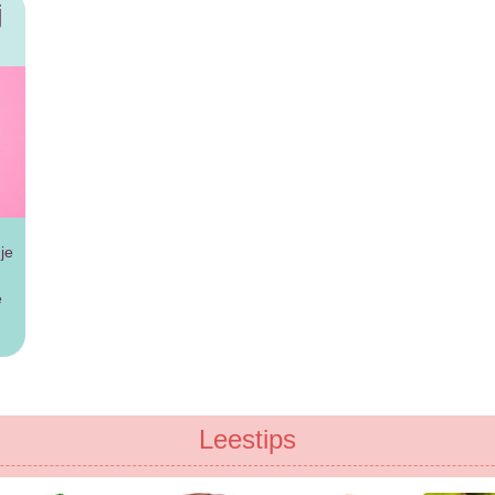
j
je
e
Leestips