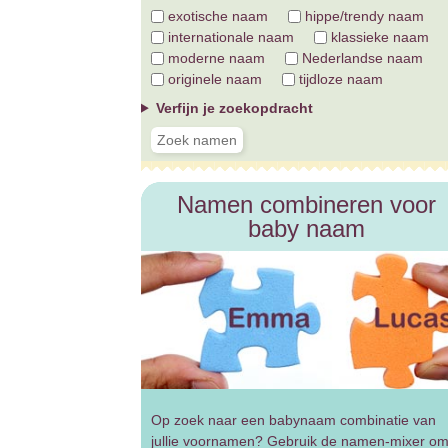
exotische naam
hippe/trendy naam
internationale naam
klassieke naam
moderne naam
Nederlandse naam
originele naam
tijdloze naam
Verfijn je zoekopdracht
Namen combineren voor
baby naam
Op zoek naar een babynaam combinatie van
jullie voornamen? Gebruik de namen-mixer o