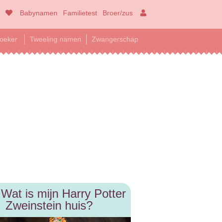
Babynamen
Familietest
Broer/zus
oeker
Tweeling namen
Zwangerschap
 Wat is mijn Harry Potter
Zweinstein huis?