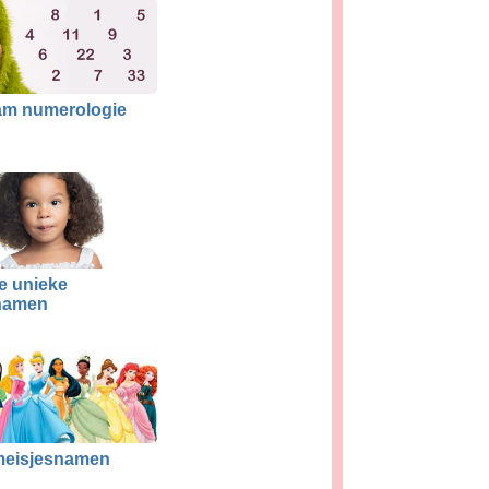
m numerologie
e unieke
namen
meisjesnamen