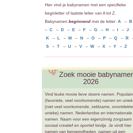
Hier vind je babynamen met een specifieke
beginletter of laatste letter van A tot Z.
Babynamen
beginnend
met de letter:
A
–
–
C
–
D
–
E
–
F
–
G
–
H
–
I
–
J
K
–
L
–
M
–
N
–
O
–
P
–
Q
–
R
S
–
T
–
U
–
V
–
W
–
X
–
Y
–
Z
Zoek mooie babyname
2026
Vind leuke mooie lieve stoere namen. Populair
(favoriete, veel voorkomende) namen en unie
(niet veel voorkomende, zeldzame, onontdekte
unieke) namen. Nederlandse en internationale
namen. Naam voor een eigenzinnig zorgzaam
sociaal creatief en sportief kindje. Je vindt hier
namen van beroemdheden, namen uit een