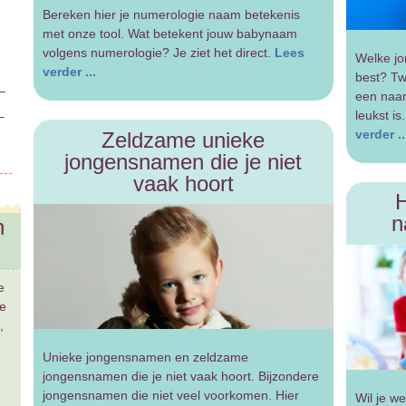
Bereken hier je numerologie naam betekenis
met onze tool. Wat betekent jouw babynaam
volgens numerologie? Je ziet het direct.
Lees
Welke jo
B
verder ...
best? Tw
–
een naam
leukst i
–
verder ..
Zeldzame unieke
jongensnamen die je niet
vaak hoort
H
n
n
e
ke
,
Unieke jongensnamen en zeldzame
jongensnamen die je niet vaak hoort. Bijzondere
jongensnamen die niet veel voorkomen. Hier
Wil je w