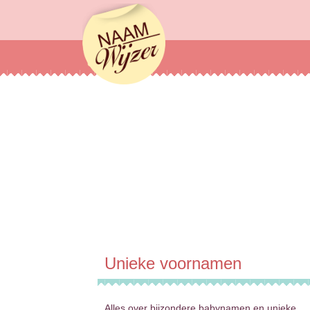
Naamwijzer
Unieke voornamen
Alles over bijzondere babynamen en unieke