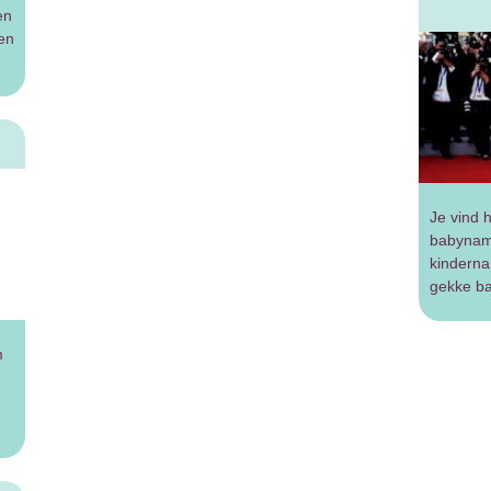
en
en
Je vind h
babyname
kindern
gekke b
m