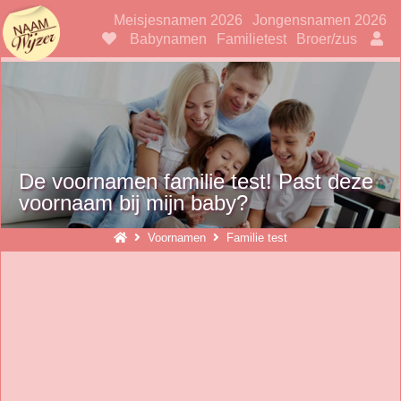
Naamwijzer
Meisjesnamen 2026
Jongensnamen 2026
Babynamen
Familietest
Broer/zus
De voornamen familie test! Past deze
voornaam bij mijn baby?
Voornamen
Familie test