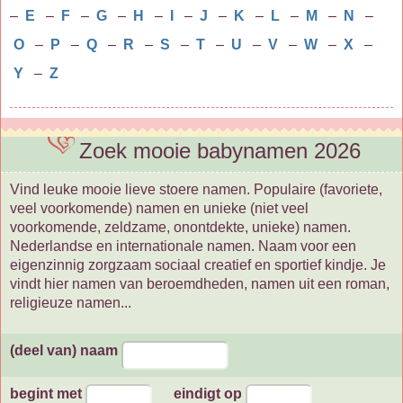
–
E
–
F
–
G
–
H
–
I
–
J
–
K
–
L
–
M
–
N
–
O
–
P
–
Q
–
R
–
S
–
T
–
U
–
V
–
W
–
X
–
Y
–
Z
Zoek mooie babynamen 2026
Vind leuke mooie lieve stoere namen. Populaire (favoriete,
veel voorkomende) namen en unieke (niet veel
voorkomende, zeldzame, onontdekte, unieke) namen.
Nederlandse en internationale namen. Naam voor een
eigenzinnig zorgzaam sociaal creatief en sportief kindje. Je
vindt hier namen van beroemdheden, namen uit een roman,
religieuze namen...
(deel van) naam
begint met
eindigt op