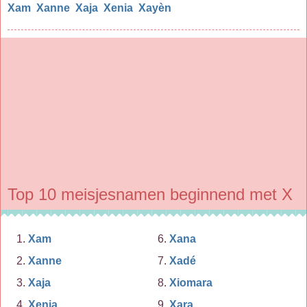
Xam
Xanne
Xaja
Xenia
Xayèn
Top 10 meisjesnamen beginnend met X
Xam
Xana
Xanne
Xadé
Xaja
Xiomara
Xenia
Xara