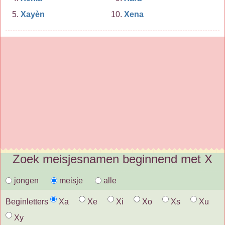
Xayèn
Xena
Zoek meisjesnamen beginnend met X
jongen
meisje
alle
Beginletters
Xa
Xe
Xi
Xo
Xs
Xu
Xy