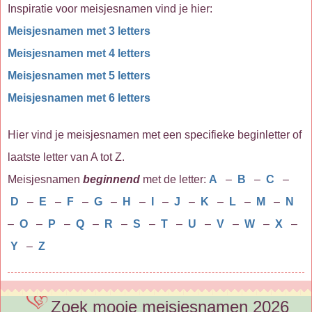
Inspiratie voor meisjesnamen vind je hier:
Meisjesnamen met 3 letters
Meisjesnamen met 4 letters
Meisjesnamen met 5 letters
Meisjesnamen met 6 letters
Hier vind je meisjesnamen met een specifieke beginletter of
laatste letter van A tot Z.
Meisjesnamen
beginnend
met de letter:
A
–
B
–
C
–
D
–
E
–
F
–
G
–
H
–
I
–
J
–
K
–
L
–
M
–
N
–
O
–
P
–
Q
–
R
–
S
–
T
–
U
–
V
–
W
–
X
–
Y
–
Z
Zoek mooie meisjesnamen 2026