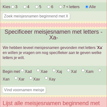
Kies
3
4
5
6
7 < letters
Alle
Specificeer meisjesnamen met letters -
Xa-
We hebben teveel meisjesnamen gevonden met letters '
Xa
'
en willen je vragen om nog specifieker aan te geven welke
letters je wilt.
Begin met
Xad
Xae
Xaj
Xal
Xam
Xan
Xar
Xav
Xay
Lijst alle meisjesnamen beginnend met