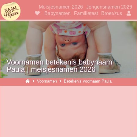
Naamwijzer
Meisjesnamen 2026
Jongensnamen 2026
Babynamen
Familietest
Broer/zus
Voornamen betekenis babynaam
Paula | meisjesnamen 2026
Voornamen
Betekenis voornaam Paula