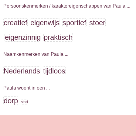
Persoonskenmerken / karaktereigenschappen van Paula ...
creatief
eigenwijs
sportief
stoer
eigenzinnig
praktisch
Naamkenmerken van Paula ...
Nederlands
tijdloos
Paula woont in een ...
dorp
stad