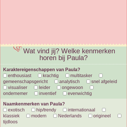
Wat vind jij? Welke kenmerken
horen bij Paula?
Karaktereigenschappen van Paula?
enthousiast
krachtig
multitasker
gemeenschapsgericht
analytisch
snel afgeleid
visualiser
leider
ongewoon
ondernemer
inventief
evenwichtig
Naamkenmerken van Paula?
exotisch
hip/trendy
internationaal
klassiek
modern
Nederlands
origineel
tijdloos