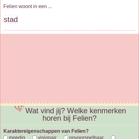
Felien woont in een ...
stad
Wat vind jij? Welke kenmerken
horen bij Felien?
Karaktereigenschappen van Felien?
moedig
visionair
onvoorspelbaar