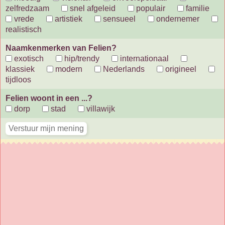
zelfredzaam
snel afgeleid
populair
familie
vrede
artistiek
sensueel
ondernemer
realistisch
Naamkenmerken van Felien?
exotisch
hip/trendy
internationaal
klassiek
modern
Nederlands
origineel
tijdloos
Felien woont in een ...?
dorp
stad
villawijk