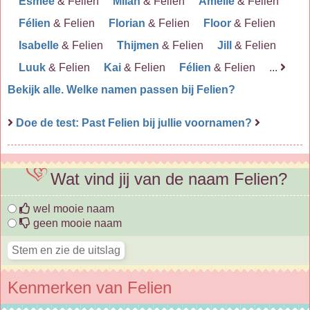
Esmee
& Felien
Milan
& Felien
Amelie
& Felien
Félien
& Felien
Florian
& Felien
Floor
& Felien
Isabelle
& Felien
Thijmen
& Felien
Jill
& Felien
Luuk
& Felien
Kai
& Felien
Félien
& Felien ...
Bekijk alle. Welke namen passen bij Felien?
Doe de test: Past Felien bij jullie voornamen?
Wat vind jij van de naam Felien?
wel mooie naam
geen mooie naam
Kenmerken van Felien