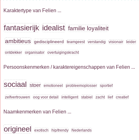
Karaktertype van Felien ...
fantasierijk
idealist
familie loyaliteit
ambitieus
gedisciplineerd
teamgeest
verstandig
visionair
leider
ontdekker
organisator
overtuigingskracht
Persoonskenmerken / karaktereigenschappen van Felien ...
sociaal
stoer
emotioneel
probleemoplosser
sportief
zelfvertrouwen
oog voor detail
intelligent
stabiel
zacht
lief
creatief
Naamkenmerken van Felien ...
origineel
exotisch
hip/trendy
Nederlands