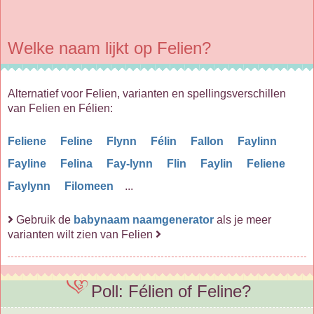
Welke naam lijkt op Felien?
Alternatief voor Felien, varianten en spellingsverschillen
van Felien en Félien:
Feliene
Feline
Flynn
Félin
Fallon
Faylinn
Fayline
Felina
Fay-lynn
Flin
Faylin
Feliene
Faylynn
Filomeen
...
Gebruik de
babynaam naamgenerator
als je meer
varianten wilt zien van Felien
Poll: Félien of Feline?