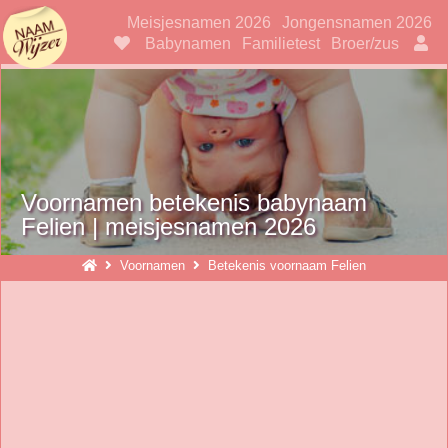
Naamwijzer
Meisjesnamen 2026
Jongensnamen 2026
Babynamen
Familietest
Broer/zus
Voornamen betekenis babynaam
Felien | meisjesnamen 2026
Voornamen
Betekenis voornaam Felien