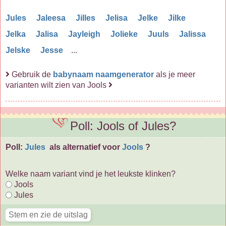
Jules
Jaleesa
Jilles
Jelisa
Jelke
Jilke
Jelka
Jalisa
Jayleigh
Jolieke
Juuls
Jalissa
Jelske
Jesse
...
Gebruik de
babynaam naamgenerator
als je meer
varianten wilt zien van Jools
Poll: Jools of Jules?
Poll:
Jules
als alternatief voor
Jools
?
Welke naam variant vind je het leukste klinken?
Jools
Jules