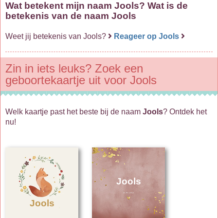
Wat betekent mijn naam Jools? Wat is de
betekenis van de naam Jools
Weet jij betekenis van Jools?
Reageer op Jools
Zin in iets leuks? Zoek een
geboortekaartje uit voor Jools
Welk kaartje past het beste bij de naam
Jools
? Ontdek het
nu!
Jools
Jools