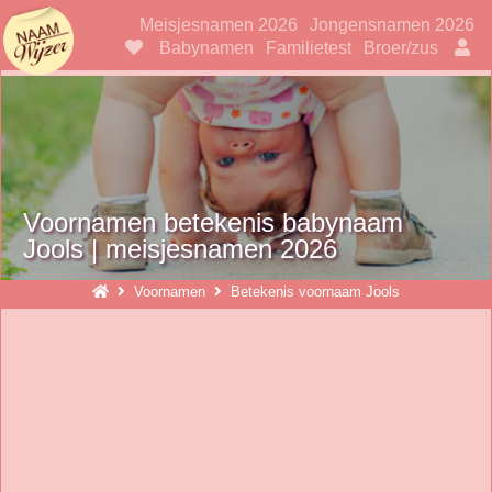
Naamwijzer
Meisjesnamen 2026
Jongensnamen 2026
Babynamen
Familietest
Broer/zus
Voornamen betekenis babynaam
Jools | meisjesnamen 2026
Voornamen
Betekenis voornaam Jools