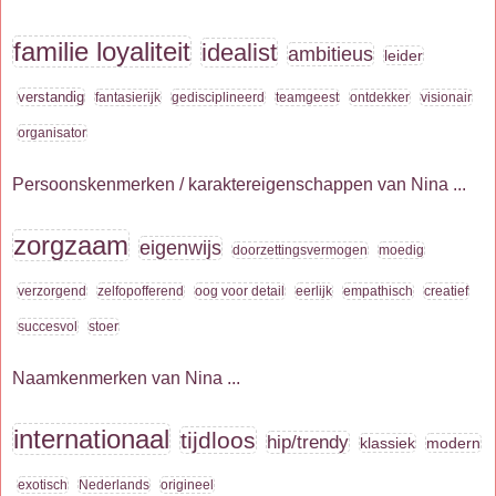
familie loyaliteit
idealist
ambitieus
leider
verstandig
fantasierijk
gedisciplineerd
teamgeest
ontdekker
visionair
organisator
Persoonskenmerken / karaktereigenschappen van Nina ...
zorgzaam
eigenwijs
doorzettingsvermogen
moedig
verzorgend
zelfopofferend
oog voor detail
eerlijk
empathisch
creatief
succesvol
stoer
Naamkenmerken van Nina ...
internationaal
tijdloos
hip/trendy
klassiek
modern
exotisch
Nederlands
origineel