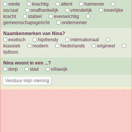
vrede
krachtig
attent
harmonie
sociaal
onafhankelijk
vriendelijk
innerlijke
kracht
stabiel
evenwichtig
gemeenschapsgericht
ondernemer
Naamkenmerken van Nina?
exotisch
hip/trendy
internationaal
klassiek
modern
Nederlands
origineel
tijdloos
Nina woont in een ...?
dorp
stad
villawijk