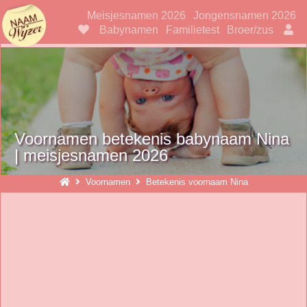
Naamwijzer
Meisjesnamen 2026
Jongensnamen 2026
Babynamen
Familietest
Broer/zus
Voornamen betekenis babynaam Nina
| meisjesnamen 2026
Voornamen
Betekenis voornaam Nina