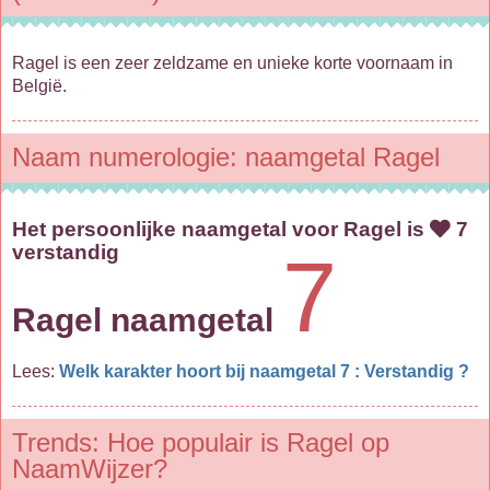
Ragel is een zeer zeldzame en unieke korte voornaam in
België.
Naam numerologie: naamgetal Ragel
Het persoonlijke naamgetal voor Ragel is
7
verstandig
7
Ragel naamgetal
Lees:
Welk karakter hoort bij naamgetal 7 : Verstandig ?
Trends: Hoe populair is Ragel op
NaamWijzer?