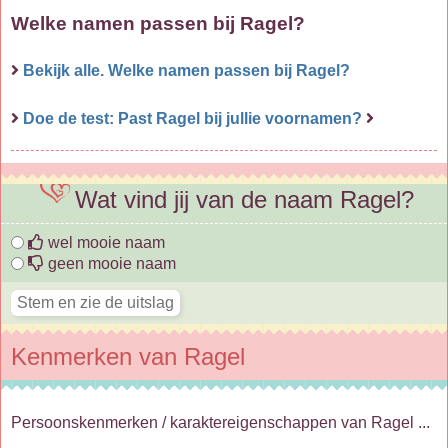
Welke namen passen bij Ragel?
Bekijk alle. Welke namen passen bij Ragel?
Doe de test: Past Ragel bij jullie voornamen?
Wat vind jij van de naam Ragel?
wel mooie naam
geen mooie naam
Kenmerken van Ragel
Persoonskenmerken / karaktereigenschappen van Ragel ...