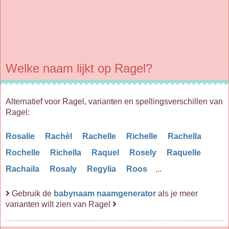
Welke naam lijkt op Ragel?
Alternatief voor Ragel, varianten en spellingsverschillen van
Ragel:
Rosalie
Rachèl
Rachelle
Richelle
Rachella
Rochelle
Richella
Raquel
Rosely
Raquelle
Rachaila
Rosaly
Regylia
Roos
...
Gebruik de
babynaam naamgenerator
als je meer
varianten wilt zien van Ragel