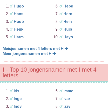
Hugo
Hebe
Hans
Hero
Huub
Hein
Henk
Huib
Harm
Hayo
Meisjesnamen met 4 letters met H
Meer jongensnamen met H
I - Top 10 jongensnamen met I met 4
letters
Iris
Imme
Inge
Ivar
Indy
Izzy