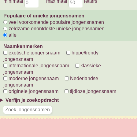
minimaal
maximaal
letters
Populaire of unieke jongensnamen
veel voorkomende populaire jongensnamen
zeldzame onontdekte unieke jongensnamen
alle
Naamkenmerken
exotische jongensnaam
hippe/trendy
jongensnaam
internationale jongensnaam
klassieke
jongensnaam
moderne jongensnaam
Nederlandse
jongensnaam
originele jongensnaam
tijdloze jongensnaam
Verfijn je zoekopdracht