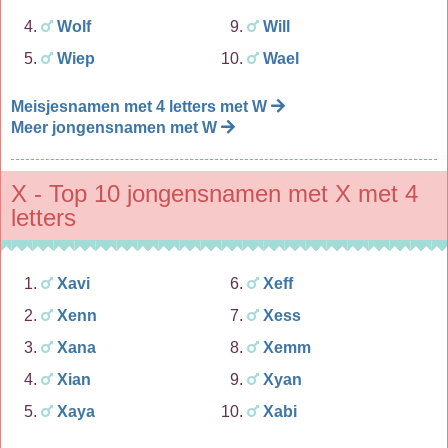
Wolf
Will
Wiep
Wael
Meisjesnamen met 4 letters met W
Meer jongensnamen met W
X - Top 10 jongensnamen met X met 4
letters
Xavi
Xeff
Xenn
Xess
Xana
Xemm
Xian
Xyan
Xaya
Xabi