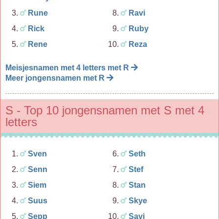
Rune
Ravi
Rick
Ruby
Rene
Reza
Meisjesnamen met 4 letters met R
Meer jongensnamen met R
S - Top 10 jongensnamen met S met 4
letters
Sven
Seth
Senn
Stef
Siem
Stan
Suus
Skye
Sepp
Savi