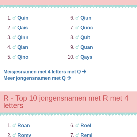
Quin
Qiun
Qais
Quoc
Qinn
Quit
Qian
Quan
Qino
Qays
Meisjesnamen met 4 letters met Q
Meer jongensnamen met Q
R - Top 10 jongensnamen met R met 4
letters
Roan
Roël
Romy
Remi