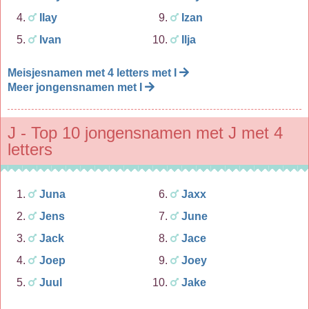
Ilay
Izan
Ivan
Ilja
Meisjesnamen met 4 letters met I
Meer jongensnamen met I
J - Top 10 jongensnamen met J met 4
letters
Juna
Jaxx
Jens
June
Jack
Jace
Joep
Joey
Juul
Jake