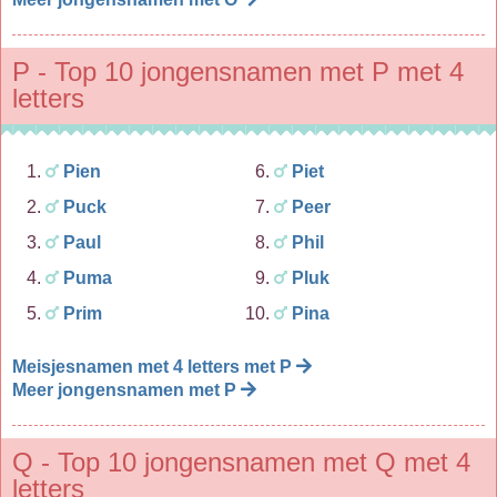
P - Top 10 jongensnamen met P met 4
letters
Pien
Piet
Puck
Peer
Paul
Phil
Puma
Pluk
Prim
Pina
Meisjesnamen met 4 letters met P
Meer jongensnamen met P
Q - Top 10 jongensnamen met Q met 4
letters