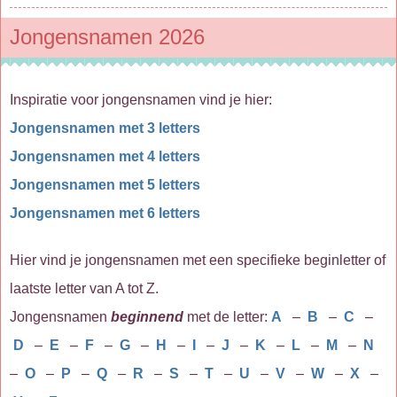
Jongensnamen 2026
Inspiratie voor jongensnamen vind je hier:
Jongensnamen met 3 letters
Jongensnamen met 4 letters
Jongensnamen met 5 letters
Jongensnamen met 6 letters
Hier vind je jongensnamen met een specifieke beginletter of
laatste letter van A tot Z.
Jongensnamen
beginnend
met de letter:
A
–
B
–
C
–
D
–
E
–
F
–
G
–
H
–
I
–
J
–
K
–
L
–
M
–
N
–
O
–
P
–
Q
–
R
–
S
–
T
–
U
–
V
–
W
–
X
–