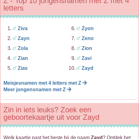
Z - Top 10 jongensnamen met Z met 4
letters
Ziva
Zyon
Zayn
Zeno
Zola
Zion
Zian
Zavi
Zias
Zayd
Meisjesnamen met 4 letters met Z
Meer jongensnamen met Z
Zin in iets leuks? Zoek een
geboortekaartje uit voor Zayd
Welk kaartje past het beste bij de naam
Zayd
? Ontdek het