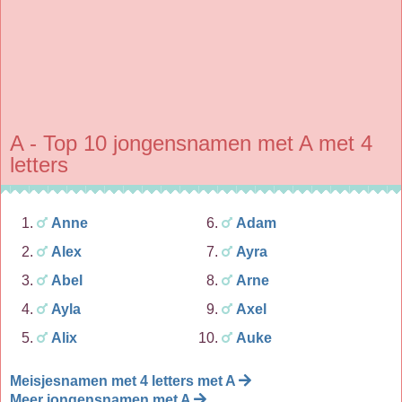
A - Top 10 jongensnamen met A met 4
letters
Anne
Adam
Alex
Ayra
Abel
Arne
Ayla
Axel
Alix
Auke
Meisjesnamen met 4 letters met A
Meer jongensnamen met A