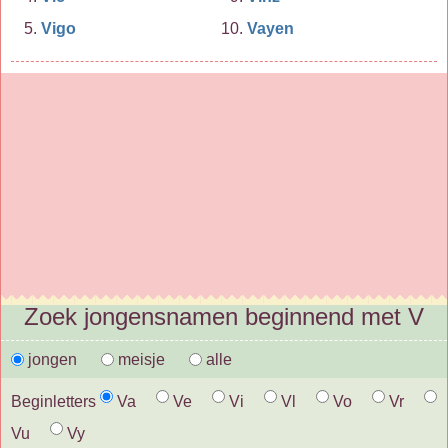
Vigo
Vayen
Zoek jongensnamen beginnend met V
jongen
meisje
alle
Beginletters
Va
Ve
Vi
Vl
Vo
Vr
Vu
Vy