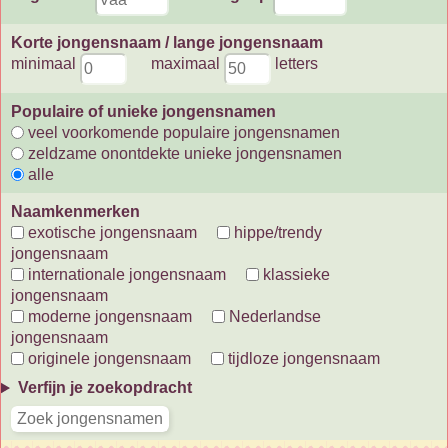
Korte jongensnaam / lange jongensnaam
minimaal
maximaal
letters
Populaire of unieke jongensnamen
veel voorkomende populaire jongensnamen
zeldzame onontdekte unieke jongensnamen
alle
Naamkenmerken
exotische jongensnaam
hippe/trendy
jongensnaam
internationale jongensnaam
klassieke
jongensnaam
moderne jongensnaam
Nederlandse
jongensnaam
originele jongensnaam
tijdloze jongensnaam
Verfijn je zoekopdracht