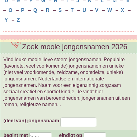
D
–
E
–
F
–
G
–
H
–
I
–
J
–
K
–
L
–
M
–
N
–
O
–
P
–
Q
–
R
–
S
–
T
–
U
–
V
–
W
–
X
–
Y
–
Z
Zoek mooie jongensnamen 2026
Vind leuke mooie lieve stoere jongensnamen. Populaire
(favoriete, veel voorkomende) jongensnamen en unieke
(niet veel voorkomende, zeldzame, onontdekte, unieke)
jongensnamen. Nederlandse en internationale
jongensnamen. Naam voor een eigenzinnig zorgzaam
sociaal creatief en sportief kindje. Je vindt hier
jongensnamen van beroemdheden, jongensnamen uit een
roman, religieuze namen...
(deel van) jongensnaam
begint met
eindigt op