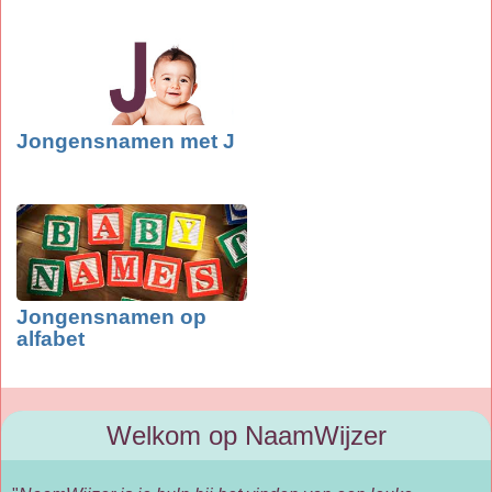
Jongensnamen met J
Jongensnamen op
alfabet
Welkom op NaamWijzer