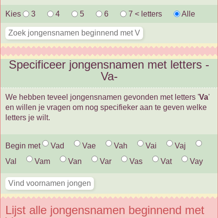
Kies
3
4
5
6
7 < letters
Alle
Specificeer jongensnamen met letters -
Va-
We hebben teveel jongensnamen gevonden met letters '
Va
'
en willen je vragen om nog specifieker aan te geven welke
letters je wilt.
Begin met
Vad
Vae
Vah
Vai
Vaj
Val
Vam
Van
Var
Vas
Vat
Vay
Lijst alle jongensnamen beginnend met