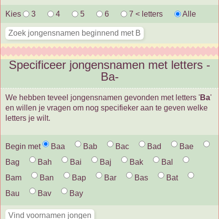
Kies
3
4
5
6
7 < letters
Alle
Specificeer jongensnamen met letters -
Ba-
We hebben teveel jongensnamen gevonden met letters '
Ba
'
en willen je vragen om nog specifieker aan te geven welke
letters je wilt.
Begin met
Baa
Bab
Bac
Bad
Bae
Bag
Bah
Bai
Baj
Bak
Bal
Bam
Ban
Bap
Bar
Bas
Bat
Bau
Bav
Bay