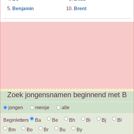
Benjamin
Brent
Zoek jongensnamen beginnend met B
jongen
meisje
alle
Beginletters
Ba
Be
Bh
Bi
Bj
Bl
Bm
Bo
Br
Bu
By