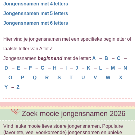
Jongensnamen met 4 letters
Jongensnamen met 5 letters
Jongensnamen met 6 letters
Hier vind je jongensnamen met een specifieke beginletter of
laatste letter van A tot Z.
Jongensnamen
beginnend
met de letter:
A
–
B
–
C
–
D
–
E
–
F
–
G
–
H
–
I
–
J
–
K
–
L
–
M
–
N
–
O
–
P
–
Q
–
R
–
S
–
T
–
U
–
V
–
W
–
X
–
Y
–
Z
Zoek mooie jongensnamen 2026
Vind leuke mooie lieve stoere jongensnamen. Populaire
(favoriete, veel voorkomende) jongensnamen en unieke