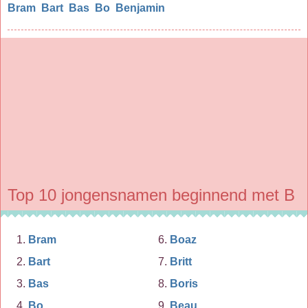
Bram
Bart
Bas
Bo
Benjamin
Top 10 jongensnamen beginnend met B
Bram
Boaz
Bart
Britt
Bas
Boris
Bo
Beau