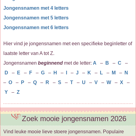
Jongensnamen met 4 letters
Jongensnamen met 5 letters
Jongensnamen met 6 letters
Hier vind je jongensnamen met een specifieke beginletter of
laatste letter van A tot Z.
Jongensnamen
beginnend
met de letter:
A
–
B
–
C
–
D
–
E
–
F
–
G
–
H
–
I
–
J
–
K
–
L
–
M
–
N
–
O
–
P
–
Q
–
R
–
S
–
T
–
U
–
V
–
W
–
X
–
Y
–
Z
Zoek mooie jongensnamen 2026
Vind leuke mooie lieve stoere jongensnamen. Populaire