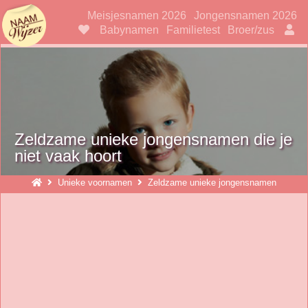
Naamwijzer
Meisjesnamen 2026
Jongensnamen 2026
Babynamen
Familietest
Broer/zus
Zeldzame unieke jongensnamen die je
niet vaak hoort
Unieke voornamen
Zeldzame unieke jongensnamen