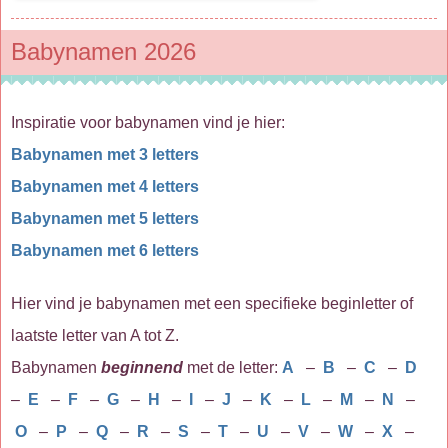
Babynamen 2026
Inspiratie voor babynamen vind je hier:
Babynamen met 3 letters
Babynamen met 4 letters
Babynamen met 5 letters
Babynamen met 6 letters
Hier vind je babynamen met een specifieke beginletter of
laatste letter van A tot Z.
Babynamen
beginnend
met de letter:
A
–
B
–
C
–
D
–
E
–
F
–
G
–
H
–
I
–
J
–
K
–
L
–
M
–
N
–
O
–
P
–
Q
–
R
–
S
–
T
–
U
–
V
–
W
–
X
–