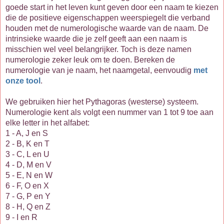
goede start in het leven kunt geven door een naam te kiezen
die de positieve eigenschappen weerspiegelt die verband
houden met de numerologische waarde van de naam. De
intrinsieke waarde die je zelf geeft aan een naam is
misschien wel veel belangrijker. Toch is deze namen
numerologie zeker leuk om te doen. Bereken de
numerologie van je naam, het naamgetal, eenvoudig
met
onze tool
.
We gebruiken hier het Pythagoras (westerse) systeem.
Numerologie kent als volgt een nummer van 1 tot 9 toe aan
elke letter in het alfabet:
1 - A, J en S
2 - B, K en T
3 - C, L en U
4 - D, M en V
5 - E, N en W
6 - F, O en X
7 - G, P en Y
8 - H, Q en Z
9 - I en R