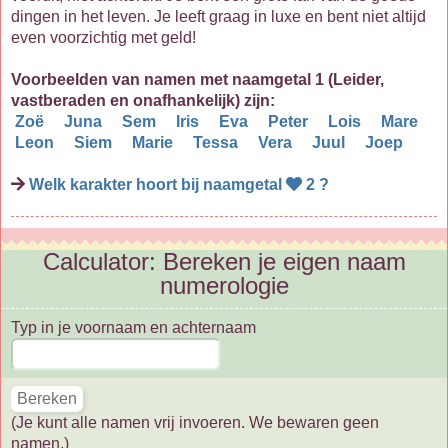
dingen in het leven. Je leeft graag in luxe en bent niet altijd
even voorzichtig met geld!
Voorbeelden van namen met naamgetal 1 (Leider,
vastberaden en onafhankelijk) zijn:
Zoë
Juna
Sem
Iris
Eva
Peter
Lois
Mare
Leon
Siem
Marie
Tessa
Vera
Juul
Joep
Welk karakter hoort bij naamgetal
2 ?
Calculator: Bereken je eigen naam
numerologie
Typ in je voornaam en achternaam
(Je kunt alle namen vrij invoeren. We bewaren geen
namen.)