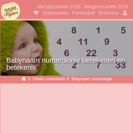
Naamwijzer
Meisjesnamen 2026
Jongensnamen 2026
Babynamen
Familietest
Broer/zus
Babynaam numerologie berekenen en
betekenis
Unieke voornamen
Babynaam numerologie